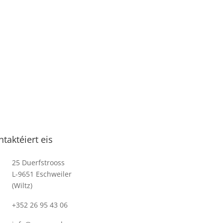
mper nulla.
piscing elit.
ntaktéiert eis
25 Duerfstrooss
L-9651 Eschweiler
(Wiltz)
+352 26 95 43 06