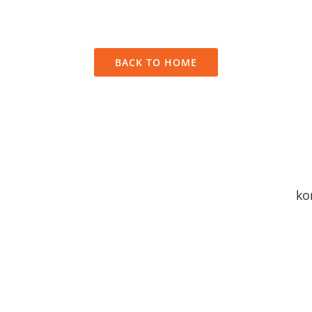
olor sit amet, consectetur adipiscing elit. Phasellus vitae se
onsequat blandit. Lorem ipsum dolor sit amet, consectetur adi
BACK TO HOME
ko