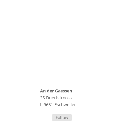
Lorem ipsum d
Nunc tempus c
An der Gaessen
25 Duerfstrooss
L-9651 Eschweiler
Follow