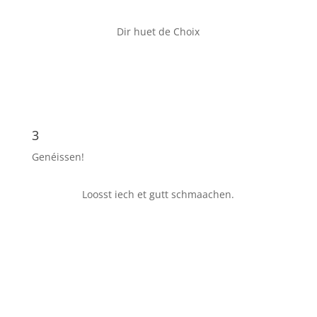
Dir huet de Choix
3
Genéissen!
Loosst iech et gutt schmaachen.