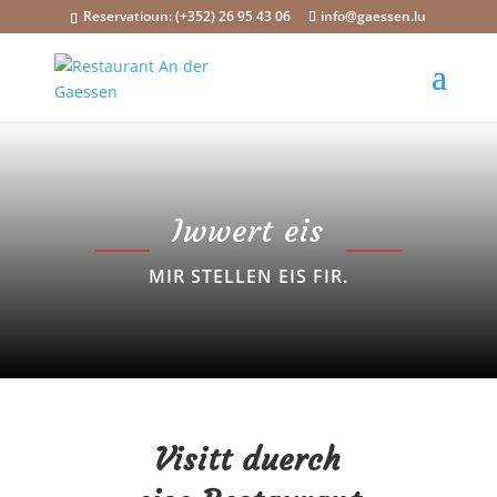
Reservatioun: (+352) 26 95 43 06
info@gaessen.lu
Iwwert eis
MIR STELLEN EIS FIR.
Visitt duerch