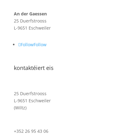
An der Gaessen
25 Duerfstrooss
L-9651 Eschweiler
Follow
Follow
kontaktéiert eis
25 Duerfstrooss
L-9651 Eschweiler
(Wiltz)
+352 26 95 43 06