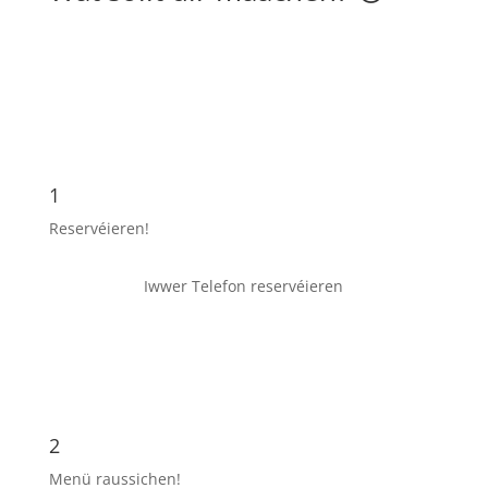
1
Reservéieren!
Iwwer Telefon reservéieren
2
Menü raussichen!