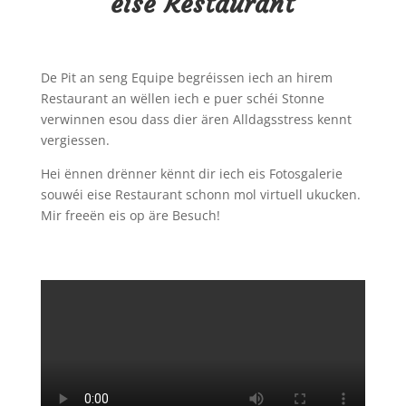
eise Restaurant
De Pit an seng Equipe begréissen iech an hirem
Restaurant
an
wëllen iech e puer schéi Stonne
verwinnen esou dass dier ären Alldagsstress kennt
vergiessen.
Hei ënnen drënner kënnt dir iech eis Fotosgalerie
souwéi eise Restaurant
schonn
mol virtuell ukucken.
Mir freeën eis op äre Besuch!